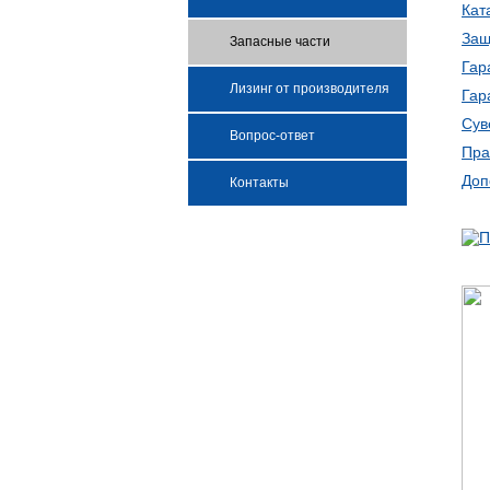
Кат
Защ
Запасные части
Гар
Лизинг от производителя
Гар
Сув
Вопрос-ответ
Пра
Доп
Контакты