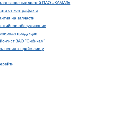
алог запасных частей ПАО «КАМАЗ»
ита от контрафакта
антия на запчасти
антийное обслуживание
енирная продукция
йс-лист ЗАО "Сибикам"
олнения к прайс-листу