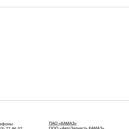
ПАО «КАМАЗ»
ефоны:
ООО «АвтоЗапчасть КАМАЗ»
43) 77-96-07