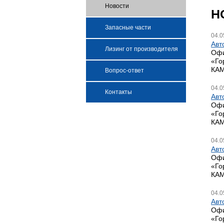
Новости
Н
Запасные части
04.0
Авт
Лизинг от производителя
Офи
«Го
КАМ
Вопрос-ответ
04.0
Контакты
Авт
Офи
«Го
КАМ
04.0
Авт
Офи
«Го
КАМ
04.0
Авт
Офи
«Го